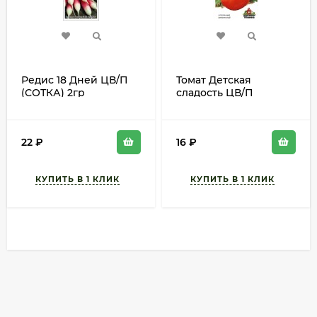
Редис 18 Дней ЦВ/П
Томат Детская
(СОТКА) 2гр
сладость ЦВ/П
раннеспелый
(ГАВРИШ) серия ХИТ
длинный
0,05гр суперранний
не пасынкующийся
22
₽
16
₽
50-60см