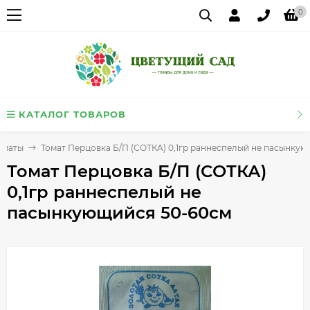
0
КАТАЛОГ ТОВАРОВ
оматы
Томат Перцовка Б/П (СОТКА) 0,1гр раннеспелый не пасынку
Томат Перцовка Б/П (СОТКА)
0,1гр раннеспелый не
пасынкующийся 50-60см