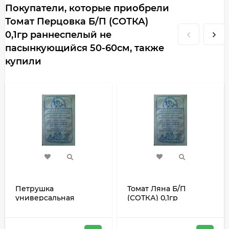
Покупатели, которые приобрели
Томат Перцовка Б/П (СОТКА)
0,1гр раннеспелый не
пасынкующийся 50-60см, также
купили
Петрушка
Томат Ляна Б/П
универсальная
(СОТКА) 0,1гр
Богатырь Б/П (СОТКА)
ультраскороспелый
1гр раннеспелый
не пасынкующийся
35-40см