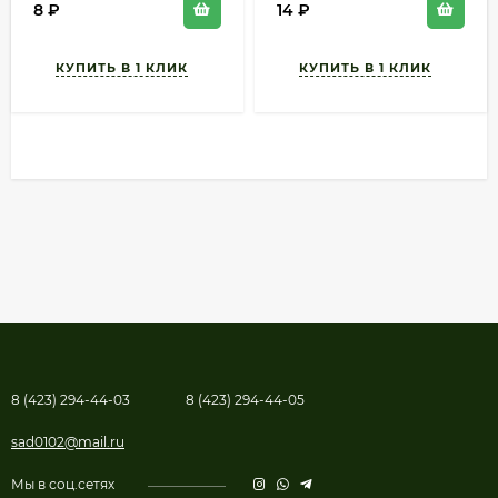
8
₽
14
₽
8 (423) 294-44-03
8 (423) 294-44-05
sad0102@mail.ru
Мы в соц.сетях