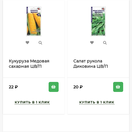
Кукуруза Медовая
Салат рукола
сахарная ЦВ/П
Диковина ЦВ/П
(СОТКА) 5гр
(СОТКА) 1гр
скороспелый
среднеспелый
комнатный
22
₽
20
₽