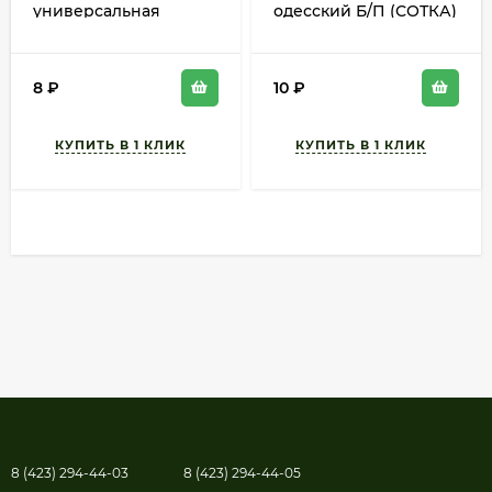
универсальная
одесский Б/П (СОТКА)
Богатырь Б/П (СОТКА)
0,5гр позднеспелый
1гр раннеспелый
полукочанный
8
₽
10
₽
8 (423) 294-44-03
8 (423) 294-44-05