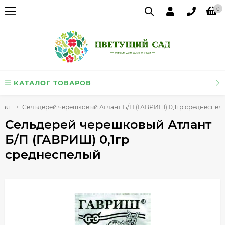
0
КАТАЛОГ ТОВАРОВ
ная
Сельдерей черешковый Атлант Б/П (ГАВРИШ) 0,1гр среднеспел
Сельдерей черешковый Атлант
Б/П (ГАВРИШ) 0,1гр
среднеспелый