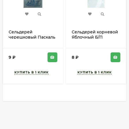
Сельдерей
Сельдерей корневой
черешковый Паскаль
Яблочный Б/П
Б/П (СОТКА) 0,3гр
(ГАВРИШ) 0,1гр
среднепоздний
скороспелый
9
₽
8
₽