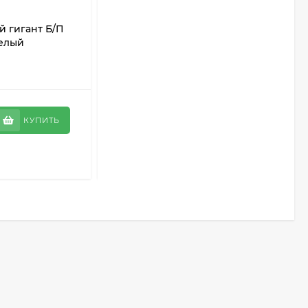
 гигант Б/П
Пряность Базилик зелёный
пелый
Лимонный аромат Б/П (СОТКА)
0,5гр среднепоздний
В НАЛИЧИИ
9
₽
КУПИТЬ
КУПИТЬ