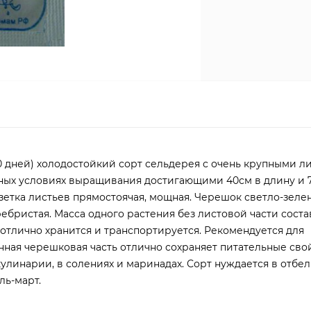
0 дней) холодостойкий сорт сельдерея с очень крупными л
ных условиях выращивания достигающими 40см в длину и 
зетка листьев прямостоячая, мощная. Черешок светло-зеле
бристая. Масса одного растения без листовой части соста
 отлично хранится и транспортируется. Рекомендуется для
ная черешковая часть отлично сохраняет питательные сво
линарии, в солениях и маринадах. Сорт нуждается в отбе
ль-март.