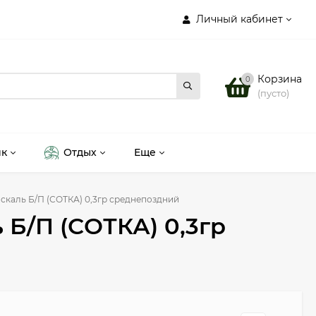
Личный кабинет
Корзина
0
(пусто)
ик
Отдых
Еще
каль Б/П (СОТКА) 0,3гр среднепоздний
Б/П (СОТКА) 0,3гр