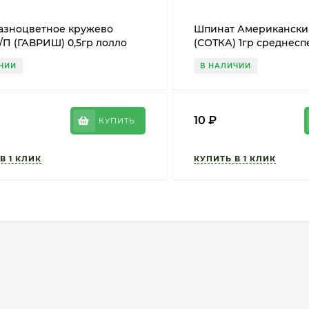
Разноцветное кружево
Шпинат Американский
/П (ГАВРИШ) 0,5гр лолло
(СОТКА) 1гр среднес
+лолла росса
ЧИИ
В НАЛИЧИИ
10
₽
КУПИТЬ