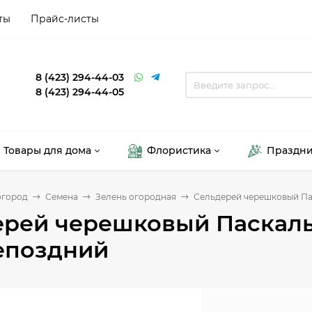
ты
Прайс-листы
8 (423) 294-44-03
8 (423) 294-44-05
Товары для дома
Флористика
Праздн
огород
Семена
Зелень огородная
Сельдерей черешковый Пас
рей черешковый Паскаль 
епоздний