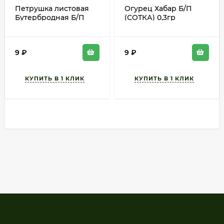
Петрушка листовая
Огурец Хабар Б/П
Бутербродная Б/П
(СОТКА) 0,3гр
(СОТКА) 1гр
раннеспелый
среднеспелый
9
₽
9
₽