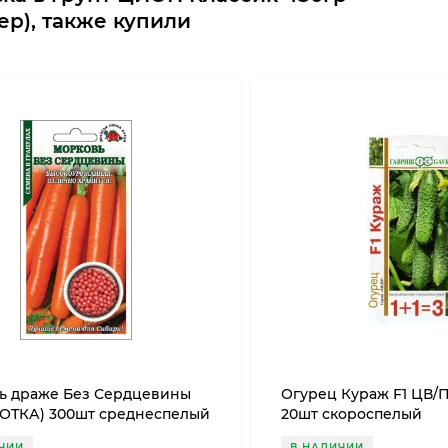
р), также купили
ь драже Без Сердцевины
Огурец Кураж F1 ЦВ/
СОТКА) 300шт среднеспелый
20шт скороспелый
партенокарпический
ЧИИ
В НАЛИЧИИ