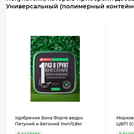
Универсальный (полимерный контейне
Удобрение Бона Форте ведро
Морков
Петуний и Бегоний 1лит/0,8кг
ЦВ/П (
(1уп/12шт)
В НАЛИЧИИ
В НАЛИ