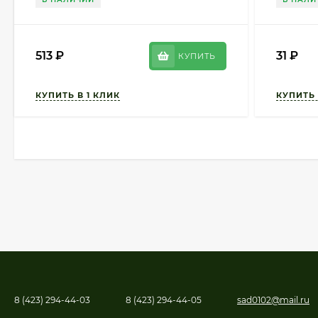
513
₽
31
₽
КУПИТЬ
8 (423) 294-44-03
8 (423) 294-44-05
sad0102@mail.ru