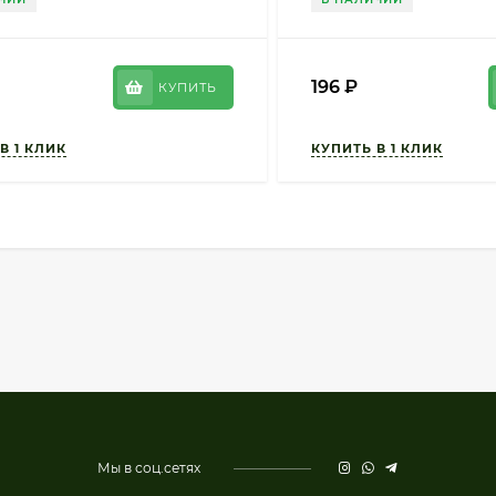
196
₽
КУПИТЬ
Мы в соц.сетях