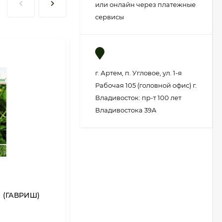
или онлайн через платежные
сервисы
г. Артем, п. Угловое, ул. 1-я
Рабочая 105 (головной офис) г.
Владивосток: пр-т 100 лет
Владивостока 39А
П (ГАВРИШ)
Огурец Хабар ЦВ/П (СОТКА) 0,5гр
раннеспелый
В НАЛИЧИИ