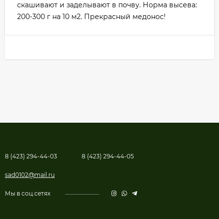
скашивают и заделывают в почву. Норма высева:
200-300 г на 10 м2. Прекрасный медонос!
8 (423) 294-44-03
8 (423) 294-44-05
sad0102@mail.ru
Мы в соц.сетях