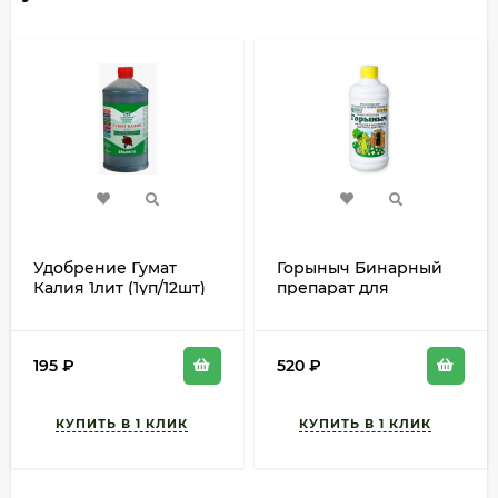
Удобрение Гумат
Горыныч Бинарный
Калия 1лит (1уп/12шт)
препарат для
min 3шт
туалетов Ж+П
(1уп/12шт) min 5 шт
195
₽
520
₽