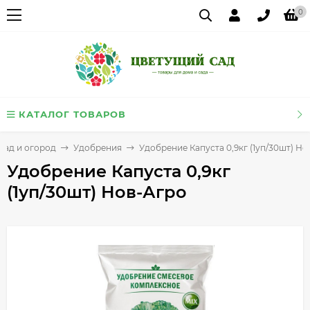
0
КАТАЛОГ ТОВАРОВ
Сад и огород
Удобрения
Удобрение Капуста 0,9кг (1уп/30шт) Но
Удобрение Капуста 0,9кг
(1уп/30шт) Нов-Агро