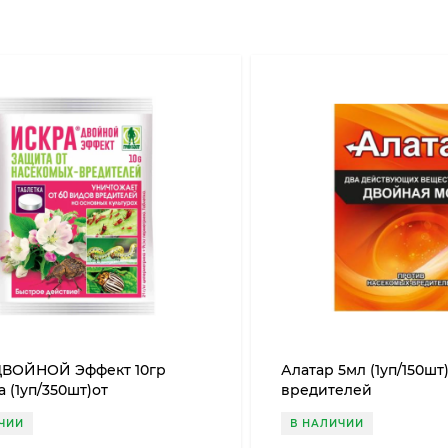
ДВОЙНОЙ Эффект 10гр
Алатар 5мл (1уп/150шт
а (1уп/350шт)от
вредителей
сик,тли и т.д
ЧИИ
В НАЛИЧИИ