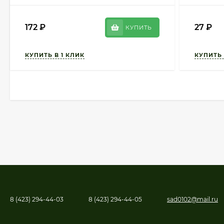
172
₽
27
₽
КУПИТЬ
8 (423) 294-44-03
8 (423) 294-44-05
sad0102@mail.ru