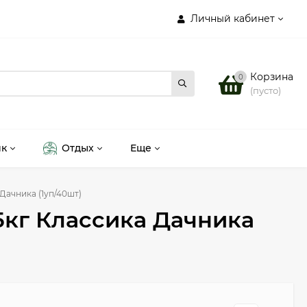
Личный кабинет
Корзина
0
(пусто)
ик
Отдых
Еще
Дачника (1уп/40шт)
5кг Классика Дачника