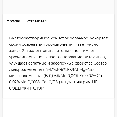
ОБЗОР
ОТЗЫВЫ
1
Быстрорастворимое концетрированное ,ускоряет
сроки созревания урожая,увеличивает число
завязей и зеленцов,значительно поднимает
урожайность , повышает содержание витаминов,
улучшает салатные и засолочные свойства.Состав
: макроэлементы ( N-12%.P-6%.K-28%.Mg-2%.)
микроэлементы : (B-0,03%.Mn-0,04%.Zn-0,02%.Cu-
0,02%.Mo-0,005%,Со -0,01%) и гумат натрия. НЕ
СОДЕРЖИТ ХЛОР!