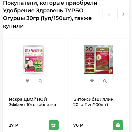
Покупатели, которые приобрели
Удобрение Здравень ТУРБО
Огурцы 30гр (1уп/150шт), также
купили
Искра ДВОЙНОЙ
Битоксибациллин
Эффект 10гр таблетка
20гр (1уп/100шт)
(1уп/350шт)от
паутинный клещ,
долгоносик,тли и т.д
гусеницы,
колорадский жук
27
₽
76
₽