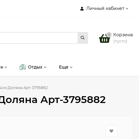
Личный кабинет
Корзина
0
(пусто)
ик
Отдых
Еще
4см Доляна Арт-3795882
Доляна Арт-3795882