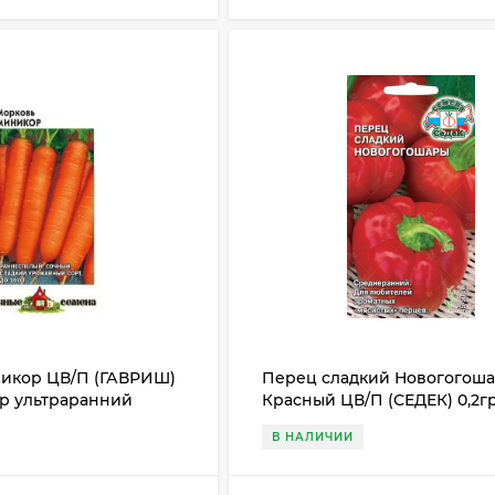
икор ЦВ/П (ГАВРИШ)
Перец сладкий Новогогош
гр ультраранний
Красный ЦВ/П (СЕДЕК) 0,2г
среднеранний 45-50см
В НАЛИЧИИ