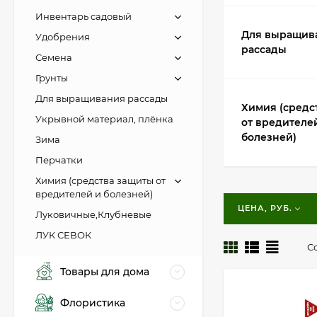
Инвентарь садовый
Для выращив
Удобрения
рассады
Семена
Грунты
Для выращивания рассады
Химия (средс
Укрывной материал, плёнка
от вредителе
болезней)
Зима
Перчатки
Химия (средства защиты от
вредителей и болезней)
ЦЕНА, РУБ.
Луковичные,Клубневые
ЛУК СЕВОК
С
Товары для дома
Флористика