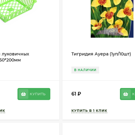
я луковичных
Тигридия Ауера (1уп/10шт)
250*200мм
В НАЛИЧИИ
61
₽
КУПИТЬ
К