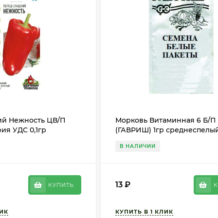
ий Нежность ЦВ/П
Морковь Витаминная 6 Б/П
ия УДС 0,1гр
(ГАВРИШ) 1гр среднеспелы
 до 80см
В НАЛИЧИИ
13
₽
КУПИТЬ
К