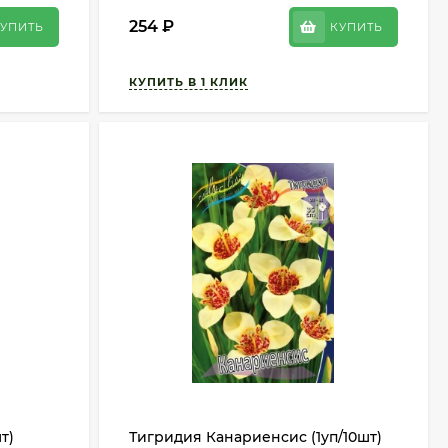
254
₽
УПИТЬ
КУПИТЬ
т)
Тигридия Канариенсис (1уп/10шт)