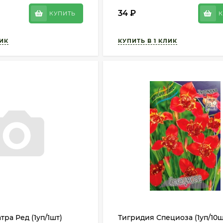
34
₽
КУПИТЬ
К
ра Ред (1уп/1шт)
Тигридия Специоза (1уп/10ш