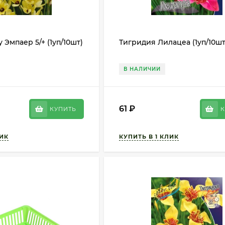
 Эмпаер 5/+ (1уп/10шт)
Тигридия Лилацеа (1уп/10шт
В НАЛИЧИИ
61
₽
КУПИТЬ
К