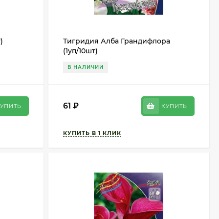
)
Тигридия Алба Грандифлора
(1уп/10шт)
В НАЛИЧИИ
61
₽
УПИТЬ
КУПИТЬ