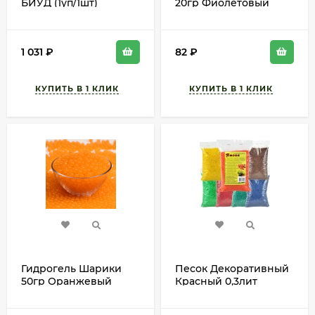
БИУД (1уп/1шт)
20гр Фиолетовый
Фракция 2-4мм
(1уп/1шт)
1 031
₽
82
₽
Гидрогель Шарики
Песок Декоративный
50гр Оранжевый
Красный 0,3лит
(1уп/1шт)
АУРИКА (1уп/15шт)