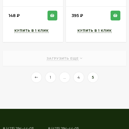
(1уп/10шт)
АУРИКА 1уп/6шт арт
3014
148
₽
395
₽
ЗАГРУЗИТЬ ЕЩЕ
1
...
4
5
8 (423) 294-44-03
8 (423) 294-44-05