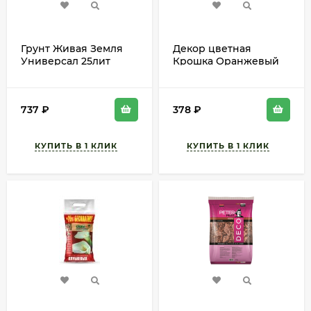
Грунт Живая Земля
Декор цветная
Универсал 25лит
Крошка Оранжевый
(1уп/1шт) НОРД ПАЛП
1лит АУРИКА 1уп/6шт
арт 3016
737
₽
378
₽