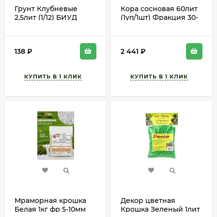
Грунт Клубневые
Кора сосновая 60лит
2,5лит (1/12) БИУД
(1уп/1шт) Фракция 30-
60мм Питер Пит
138
₽
2 441
₽
Мраморная крошка
Декор цветная
Белая 1кг фр 5-10мм
Крошка Зеленый 1лит