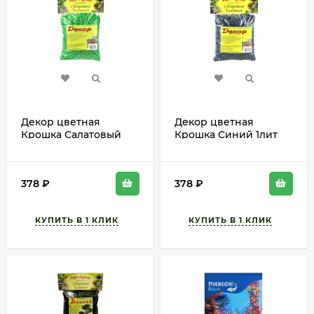
Декор цветная
Декор цветная
Крошка Салатовый
Крошка Синий 1лит
1лит АУРИКА 1уп/6шт
АУРИКА 1уп/6шт арт
арт 3017
3018
378
₽
378
₽