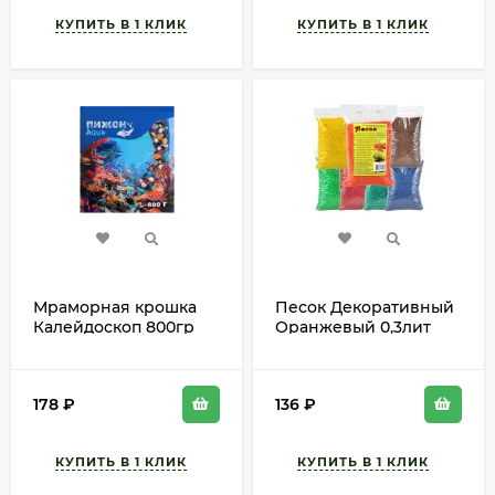
Мраморная крошка
Песок Декоративный
Калейдоскоп 800гр
Оранжевый 0,3лит
фр 5-10мм (1уп/1шт)
АУРИКА (1уп/15шт)
178
₽
136
₽