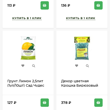
113
₽
136
₽
Грунт Лимон 2,5лит
Декор цветная
(1уп/10шт) Сад Чудес
Крошка Бирюзовый
1лит АУРИКА 1уп/6шт
арт 3011
127
₽
378
₽