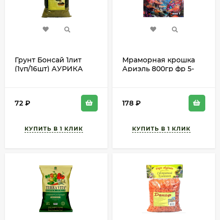
Грунт Бонсай 1лит
Мраморная крошка
(1уп/16шт) АУРИКА
Ариэль 800гр фр 5-
min 8шт
10мм (1уп/1шт)
72
₽
178
₽