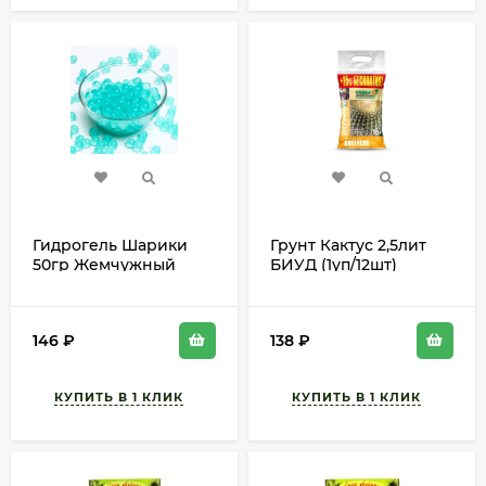
Гидрогель Шарики
Грунт Кактус 2,5лит
50гр Жемчужный
БИУД (1уп/12шт)
Зелёный (1уп/1шт)
146
₽
138
₽