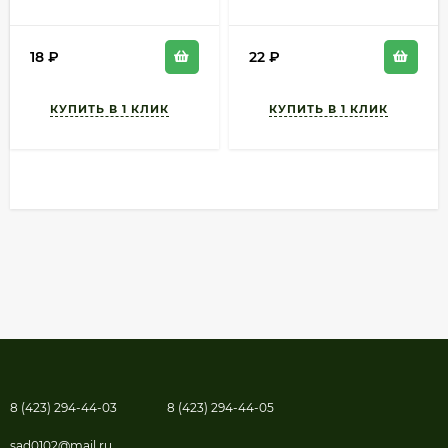
серия ХИТ 0,3гр
раннеспелый
раннеспелый
18
₽
22
₽
8 (423) 294-44-03
8 (423) 294-44-05
sad0102@mail.ru