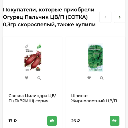
Покупатели, которые приобрели
Огурец Пальчик ЦВ/П (СОТКА)
0,3гр скороспелый, также купили
Свекла Цилиндра ЦВ/
Шпинат
П (ГАВРИШ) серия
Жирнолистный ЦВ/П
ХИТ 2гр
(ГАВРИШ) 1гр
среднеспелый
раннеспелый
17
₽
26
₽