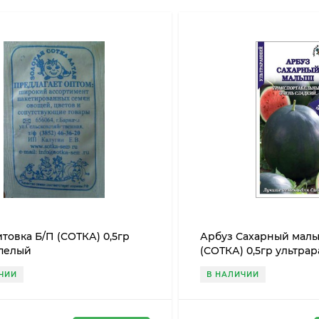
товка Б/П (СОТКА) 0,5гр
Арбуз Сахарный мал
пелый
(СОТКА) 0,5гр ультра
ЧИИ
В НАЛИЧИИ