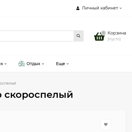
Личный кабинет
Корзина
0
(пусто)
ик
Отдых
Еще
роспелый
р скороспелый