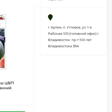
г. Артем, п. Угловое, ул. 1-я
Рабочая 105 (головной офис) г.
Владивосток: пр-т 100 лет
Владивостока 39А
ыш ЦВ/П
Дыня Медовая гигантская F1 ЦВ/П
ранний
(СЕДЕК) 0,5гр раннеспелый
В НАЛИЧИИ