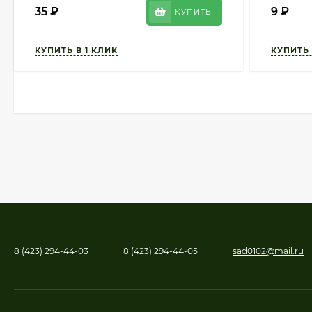
35
₽
9
₽
КУПИТЬ
8 (423) 294-44-03
8 (423) 294-44-05
sad0102@mail.ru