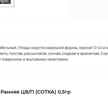
льный. Плоды округло-овальной формы, массой 1,1-1,4 кг,
а, толстая, рассыпчатая, сочная, сладкая и ароматная. Сор
и товарными и вкусовыми качествами.
Ранняя ЦВ/П (СОТКА) 0,5гр