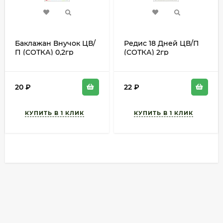
Баклажан Внучок ЦВ/
Редис 18 Дней ЦВ/П
П (СОТКА) 0,2гр
(СОТКА) 2гр
среднеспелый
раннеспелый
длинный
20
₽
22
₽