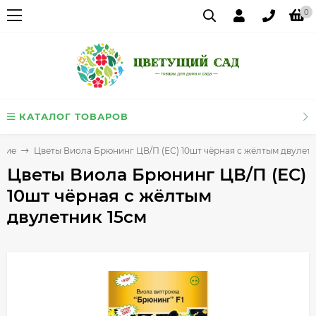
0
КАТАЛОГ ТОВАРОВ
тние
Цветы Виола Брюнинг ЦВ/П (ЕС) 10шт чёрная с жёлтым двулетн
Цветы Виола Брюнинг ЦВ/П (ЕС)
10шт чёрная с жёлтым
двулетник 15см