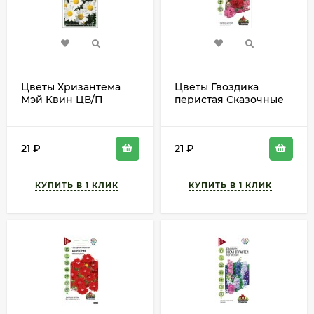
Цветы Хризантема
Цветы Гвоздика
Мэй Квин ЦВ/П
перистая Сказочные
(СОТКА) 0,3гр
узоры Смесь ЦВ/П
многолетник 75-80см
(ГАВРИШ) серия УДС
0,1гр многолетник
21
₽
21
₽
25см