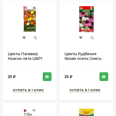
Цветы Папавер
Цветы Рудбекия
Краски лета ЦВ/П
Яркая осень Смесь
(СОТКА) 0,1гр
ЦВ/П (ПЛАЗМА) 0,1гр
многолетник 20-30см
многолетник до 1м
25
₽
25
₽