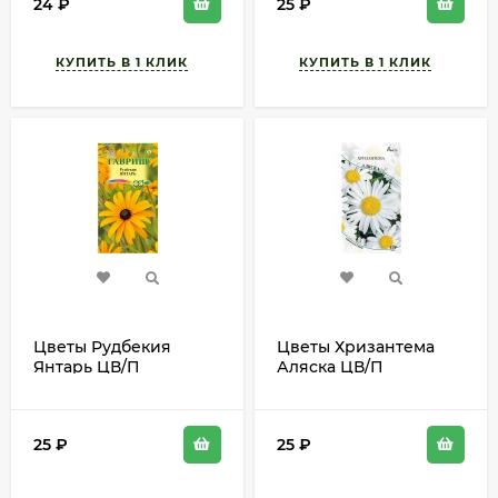
24
₽
25
₽
Цветы Рудбекия
Цветы Хризантема
Янтарь ЦВ/П
Аляска ЦВ/П
(ГАВРИШ) 0,05гр
(АВИСТА) 0,2гр
многолетник до 60см
многолетник до 1м
25
₽
25
₽