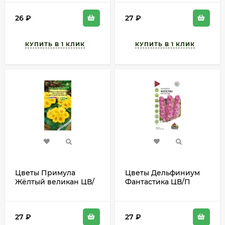
многолетник 50-60см
многолетник 25-30см
26
₽
27
₽
Цветы Примула
Цветы Дельфиниум
Жёлтый великан ЦВ/
Фантастика ЦВ/П
П (ГАВРИШ) 10шт
(ГАВРИШ) серия УДС
многолетник 20см
0,05гр многолетник
до 2м
27
₽
27
₽