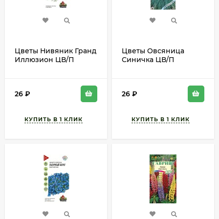
Цветы Нивяник Гранд
Цветы Овсяница
Иллюзион ЦВ/П
Синичка ЦВ/П
(ГАВРИШ) серия УДС
(ГАВРИШ) 0,1гр
0,05гр многолетник
многолетник 30-40см
до 1м
26
₽
26
₽