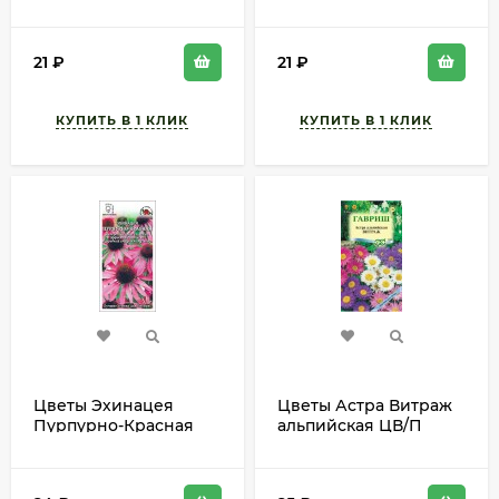
0,2гр многолетник до
(СОТКА) 0,1гр
1м
многолетник 30-40см
21
₽
21
₽
Цветы Эхинацея
Цветы Астра Витраж
Пурпурно-Красная
альпийская ЦВ/П
ЦВ/П (СОТКА) 0,3гр
(ГАВРИШ) смесь
многолетник до 1м
0,05гр многолетник
до 50см