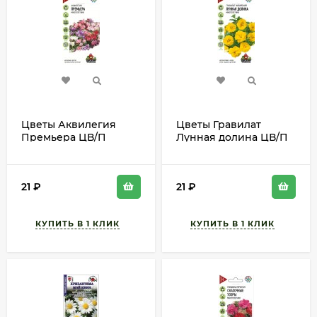
Цветы Аквилегия
Цветы Гравилат
Премьера ЦВ/П
Лунная долина ЦВ/П
(ГАВРИШ) серия УДС
(ГАВРИШ) серия УДС
0,05гр многолетник
0,05гр многолетник
до 35см
до 60см
21
₽
21
₽