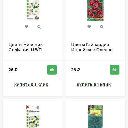
Цветы Нивяник
Цветы Гайлардия
Стефания ЦВ/П
Индейское Одеяло
(ГАВРИШ) серия УДС
ЦВ/П (ЕС) 0,05гр
0,2гр многолетник 40-
многолетник до 70см
60см
26
₽
26
₽