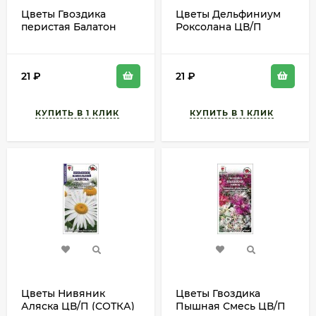
Цветы Гвоздика
Цветы Дельфиниум
перистая Балатон
Роксолана ЦВ/П
Смесь ЦВ/П (ГАВРИШ)
(ГАВРИШ) серия УДС
серия УДС 0,1гр
0,05гр голубой
многолетник 25-30см
многолетник до 2м
21
₽
21
₽
Цветы Нивяник
Цветы Гвоздика
Аляска ЦВ/П (СОТКА)
Пышная Смесь ЦВ/П