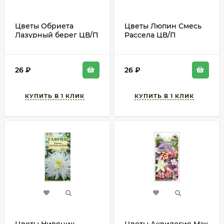
Цветы Обриета
Цветы Люпин Смесь
Лазурный берег ЦВ/П
Рассела ЦВ/П
(ГАВРИШ) серия УДС
(ГАВРИШ) 0,5гр
0,05гр многолетник 8-
многолетник до 1м
10см
26
₽
26
₽