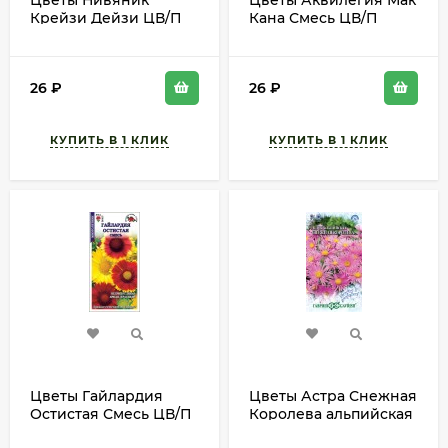
Цветы Нивяник
Цветы Аквилегия Мак
Крейзи Дейзи ЦВ/П
Кана Смесь ЦВ/П
(ГАВРИШ) 0,02гр
(СОТКА) 0,1гр
многолетник до 70см
многолетник 60-80см
26
₽
26
₽
Цветы Гайлардия
Цветы Астра Снежная
Остистая Смесь ЦВ/П
Королева альпийская
(СОТКА) 0,2гр
ЦВ/П (ГАВРИШ) 0,05гр