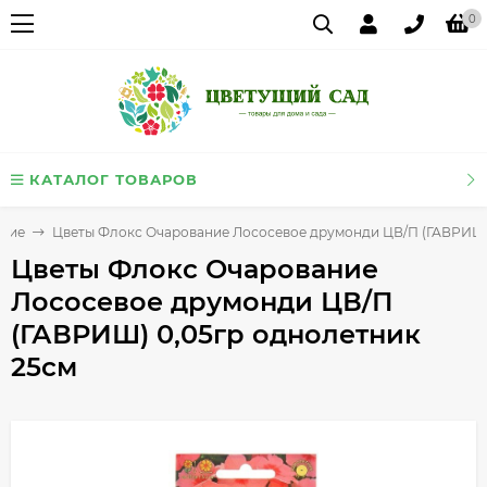
0
КАТАЛОГ ТОВАРОВ
тние
Цветы Флокс Очарование Лососевое друмонди ЦВ/П (ГАВРИШ)
Цветы Флокс Очарование
Лососевое друмонди ЦВ/П
(ГАВРИШ) 0,05гр однолетник
25см