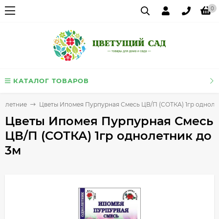
0
КАТАЛОГ ТОВАРОВ
нолетние
Цветы Ипомея Пурпурная Смесь ЦВ/П (СОТКА) 1гр одноле
Цветы Ипомея Пурпурная Смесь
ЦВ/П (СОТКА) 1гр однолетник до
3м