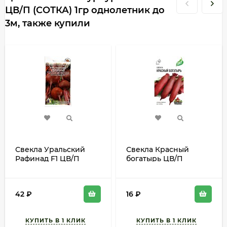
ЦВ/П (СОТКА) 1гр однолетник до
3м, также купили
Свекла Уральский
Свекла Красный
Рафинад F1 ЦВ/П
богатырь ЦВ/П
(СОТКА) 2гр
(ГАВРИШ) серия ХИТ
среднеспелый
2гр среднеспелый
42
₽
16
₽