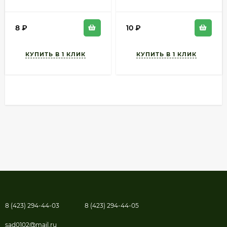
Богатырь Б/П (СОТКА)
раннеспелый не
1гр раннеспелый
пасынкующийся 50-
60см
8
₽
10
₽
8 (423) 294-44-03
8 (423) 294-44-05
sad0102@mail.ru