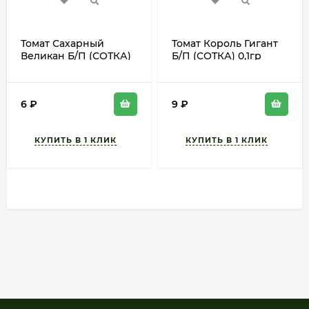
Томат Сахарный
Томат Король Гигант
Великан Б/П (СОТКА)
Б/П (СОТКА) 0,1гр
0,1гр среднеспелый
среднеспелый до 1,7м
до 1,8м
6
₽
9
₽