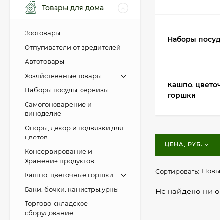
Товары для дома
Зоотовары
Наборы посуд
Отпугиватели от вредителей
Автотовары
Хозяйственные товары
Кашпо, цвето
Наборы посуды, сервизы
горшки
Самогоноварение и
виноделие
Опоры, декор и подвязки для
цветов
ЦЕНА, РУБ.
Консервирование и
Хранение продуктов
Новы
Сортировать:
Кашпо, цветочные горшки
Баки, бочки, канистры,урны
Не найдено ни о
Торгово-складское
оборудование