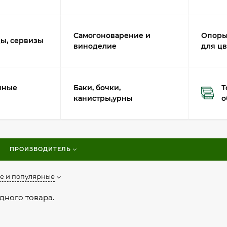
Самогоноварение и
Опоры
ы, сервизы
виноделие
для цв
чные
Баки, бочки,
Т
канистры,урны
о
ПРОИЗВОДИТЕЛЬ
е и популярные
дного товара.