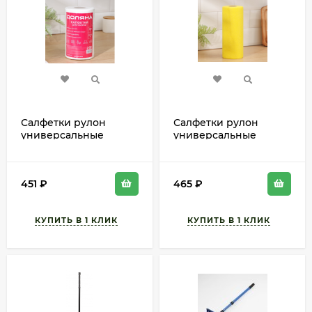
Салфетки рулон
Салфетки рулон
универсальные
универсальные
Доляна 150шт
Доляна вискозные
Арт-9572315
30шт Арт-2519014
451
₽
465
₽