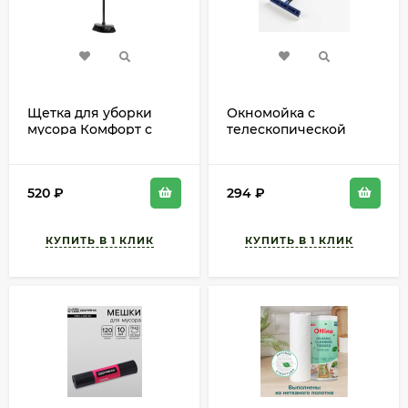
Щетка для уборки
Окномойка с
мусора Комфорт с
телескопической
Черенком М-1162
ручкой Доляна 70см
Арт-826279
520
₽
294
₽