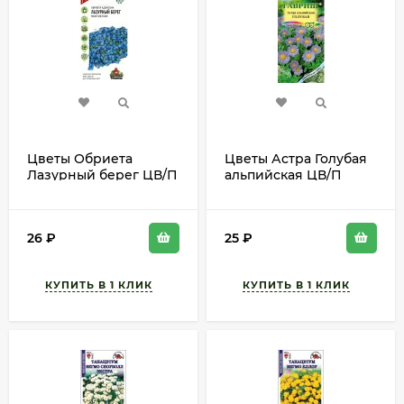
Цветы Обриета
Цветы Астра Голубая
Лазурный берег ЦВ/П
альпийская ЦВ/П
(ГАВРИШ) серия УДС
(ГАВРИШ) 0,05гр
0,05гр многолетник 8-
многолетник 25-30см
10см
26
₽
25
₽