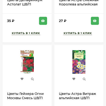
Цветы Дельфиниум
Цветы Астра Снежная
Астолат ЦВ/П
Королева альпийская
(РУССКИЙ ОГОРОД)
ЦВ/П (ГАВРИШ) 0,05гр
0,05гр многолетник
многолетник 25-30см
до 1,6м
35
₽
27
₽
Цветы Гейхера Огни
Цветы Астра Витраж
Москвы Смесь ЦВ/П
альпийская ЦВ/П
(НК) 0,01гр
(ГАВРИШ) смесь