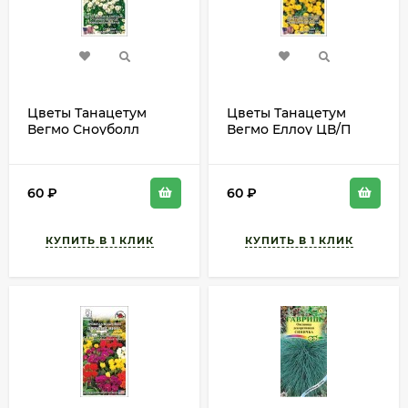
Цветы Танацетум
Цветы Танацетум
Вегмо Сноуболл
Вегмо Еллоу ЦВ/П
Экстра ЦВ/П (СОТКА)
(СОТКА) 5шт
5шт многолетник 70-
многолетник 70-90см
90см
60
₽
60
₽