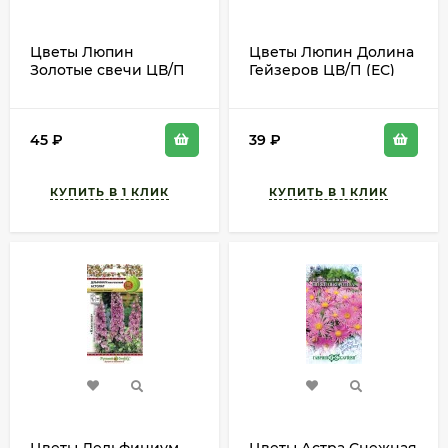
Цветы Люпин
Цветы Люпин Долина
Золотые свечи ЦВ/П
Гейзеров ЦВ/П (ЕС)
(СОТКА) 0,3гр
0,5гр многолетник до
многолетник до 1,2м
1м
45
₽
39
₽