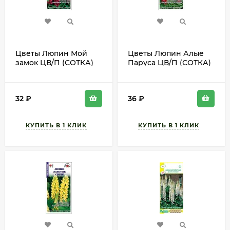
Цветы Люпин Мой
Цветы Люпин Алые
замок ЦВ/П (СОТКА)
Паруса ЦВ/П (СОТКА)
0,3гр многолетник до
0,3гр многолетник до
1,2м
1,2м
32
₽
36
₽