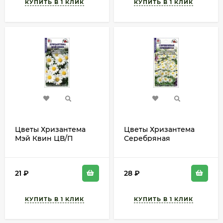
Цветы Хризантема
Цветы Хризантема
Мэй Квин ЦВ/П
Серебряная
(СОТКА) 0,3гр
Принцесса ЦВ/П
многолетник 75-80см
(СОТКА) 0,2гр
многолетник 30-40см
21
₽
28
₽