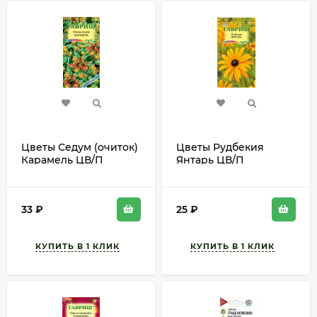
Цветы Седум (очиток)
Цветы Рудбекия
Карамель ЦВ/П
Янтарь ЦВ/П
(ГАВРИШ) 0,01гр
(ГАВРИШ) 0,05гр
многолетник до 30см
многолетник до 60см
33
₽
25
₽