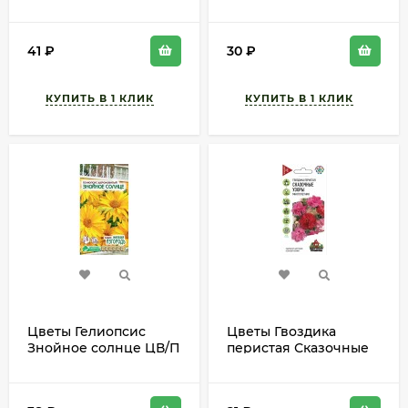
(ЕС) 7шт многолетник
ЦВ/П (НК) 0,02гр
30см
смесь многолетник
1,2м
41
₽
30
₽
Цветы Гелиопсис
Цветы Гвоздика
Знойное солнце ЦВ/П
перистая Сказочные
(ЕС) 0,2гр
узоры Смесь ЦВ/П
многолетник до 1,2м
(ГАВРИШ) серия УДС
0,1гр многолетник