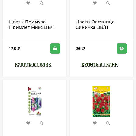
Цветы Примула
Цветы Овсяница
Примлет Микс ЦВ/П
Синичка ЦВ/П
(СОТКА) 5шт
(ГАВРИШ) 0,1гр
многолетник 10-15см
многолетник 30-40см
178
₽
26
₽