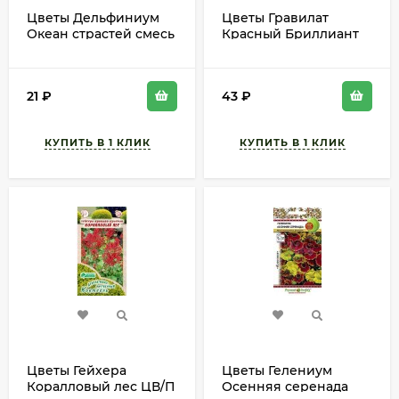
Цветы Дельфиниум
Цветы Гравилат
Океан страстей смесь
Красный Бриллиант
ЦВ/П (ГАВРИШ) серия
ЦВ/П (ЕС) 0,2гр
УДС 0,05гр
многолетник 40см
многолетник до 2м
21
₽
43
₽
Цветы Гейхера
Цветы Гелениум
Коралловый лес ЦВ/П
Осенняя серенада