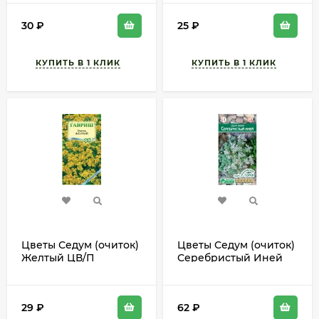
многолетник 50см
0,05гр многолетник
до 50см
30
₽
25
₽
Цветы Седум (очиток)
Цветы Седум (очиток)
Желтый ЦВ/П
Серебристый Иней
(ГАВРИШ) 0,03гр
ЦВ/П (ЕС) 10шт
многолетник 6см
многолетник 15-20см
29
₽
62
₽