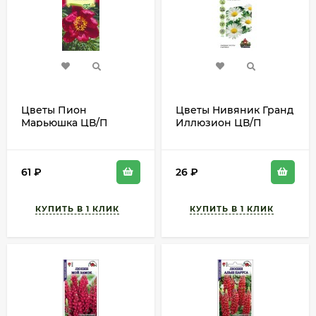
Цветы Пион
Цветы Нивяник Гранд
Марьюшка ЦВ/П
Иллюзион ЦВ/П
(ГАВРИШ) 3шт
(ГАВРИШ) серия УДС
многолетник до 1,3м
0,05гр многолетник
до 1м
61
₽
26
₽